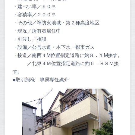
・建ぺい率／６０％
・容積率／２００％
・その他／準防火地域・第２種高度地区
・現況／所有者居住中
・引渡し╱相談
・設備／公営水道・本下水・都市ガス
・接道／南西４M位置指定道路に約８．１M接す。
／北東４Ｍ位置指定道路に約６．８８Ｍ接
す。
■取引態様 専属専任媒介