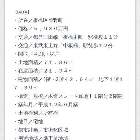
【DATA】
・所在／板橋区前野町
・価格／５，９８０万円
・交通／都営三田線「板橋本町」駅徒歩１１分
・交通／東武東上線「中板橋」駅徒歩１２分
・間取╱４DK＋納戸
・土地面積／７１．８６㎡
・私道面積／２１．３４㎡
・建物面積／1階・2階４２．６４㎡ 地下１階１
７．３９㎡
・構造、規模╱木造スレート葺地下１階付２階建
・築年月／平成１２年６月築
・土地権利／所有権
・地目／宅地
・都市計画／市街化区域
・用途地域／準工業地域